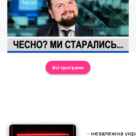
Всі програми
- незалежна укр