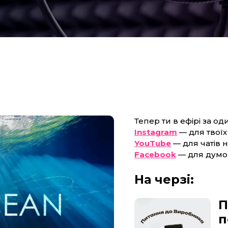
Тепер ти в ефірі за од
Instagram
— для твоїх 
YouTube
— для чатів н
Facebook
— для думок
На черзі:
П
п