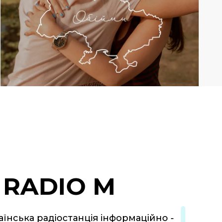
RADIO M
аїнська радіостанція інформаційно -