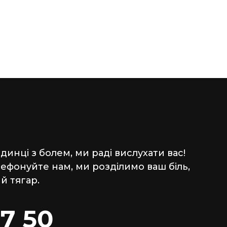
инці з болем, ми раді вислухати вас!
лефонуйте нам, ми розділимо ваш біль,
й тягар.
7 50