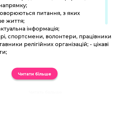
напрямку;
бговорюються питання, з яких
е життя;
 актуальна інформація;
лікарі, спортсмени, волонтери, працівники
авники релігійних організацій; - цікаві
ти;
Читати більше