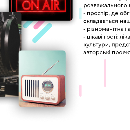
розважального 
- простір, де о
складається наш
- різноманітна і
- цікаві гості: 
культури, предст
авторські проек